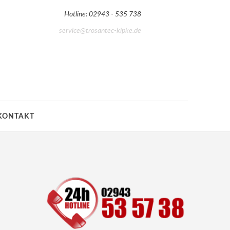
Hotline: 02943 - 535 738
service@trosantec-kipke.de
KONTAKT